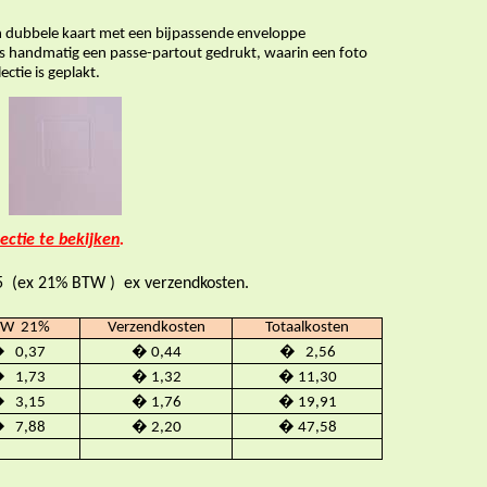
een dubbele kaart met een bijpassende enveloppe
 is handmatig een passe-partout gedrukt, waarin een foto
eplakt.
lectie te bekijken
.
75 (ex 21% BTW ) ex verzendkosten.
TW 21%
Verzendkosten
Totaalkosten
 0,37
� 0,44
� 2,56
 1,73
� 1,32
� 11,30
 3,15
� 1,76
� 19,91
 7,88
� 2,20
� 47,58