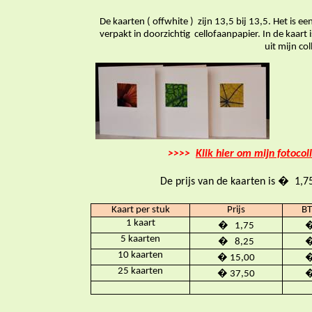
De kaarten ( offwhite ) zijn 13,5 bij 13,5. Het is 
verpakt in doorzichtig cellofaanpapier. In de kaart
uit mijn collectie is g
>>>>
Klik hier om mijn fotocol
De prijs van de kaarten is � 1,
Kaart per stuk
Prijs
B
1 kaart
� 1,75
�
5 kaarten
� 8,25
�
10 kaarten
� 15,00
�
25 kaarten
� 37,50
�